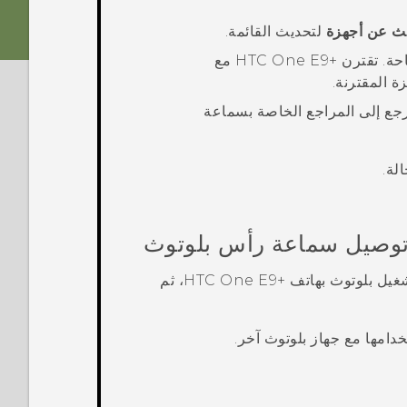
ث عن أجهزة
لتحديث القائمة.
احة
.
تقترن
‍+HTC One E9
مع
زة المقترنة
.
رجع إلى المراجع الخاصة بسماعة
لة.
 توصيل سماعة رأس
بلوتوث
شغيل
بلوتوث
بهاتف
‍+HTC One E9
، ثم
خدامها مع جهاز
بلوتوث
آخر.