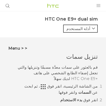
المنتجات
HTC One E9+ dual sim‎
VIVE
أدلة المستخدم
G REIGNS
أجهزة الهواتف الذكية
< < Menu
VIVERSE
تنزيل سمات
البرامج + التطبيقات
قم بالعثور على سمات معدَّة مسبقًا وتنزيلها والتي
تجعل إضفاء الطابع الشخصي على هاتف
الدعم
‍+HTC One E9
لديك سهلاً.
أجهزة HTC والملحقات
من الشاشة
الرئيسية
، انقر فوق
، ثم ابحث
عن
السمات
وانقر فوقها.
انقر فوق
بدء الاستخدام
.