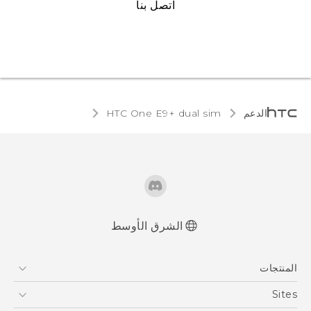
اتصل بنا
الدعم
HTC One E9+ dual sim‎
الشرق الأوسط
العربية - دليل المستخدم
المنتجات
Française - Mode d'emploi
User manual
5G
Sites