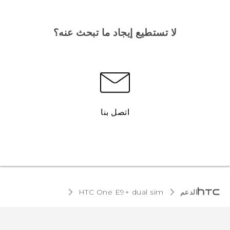
لا تستطيع إيجاد ما تبحث عنه؟
اتصل بنا
الدعم
HTC One E9+ dual sim‎