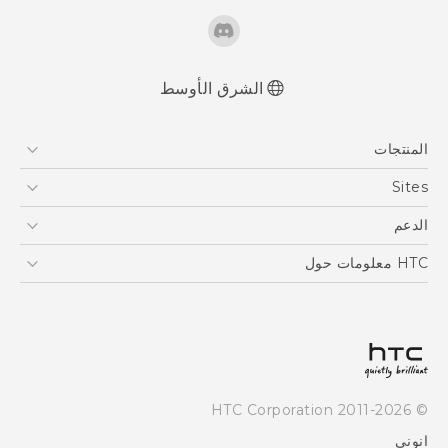
الشرق الأوسط
العربية - دليل المستخدم
المنتجات
Française - Mode d'emploi
User manual
5G
Sites
أجهزة الهواتف الذكية
HTC Dev
الدعم
EXODUS
HTC Research
الدعم
HTC معلومات حول
VIVE
ESG
Investor
سياسة الخصوصية
أمان المنتج
© 2011-2026 HTC Corporation
Careers
انوني