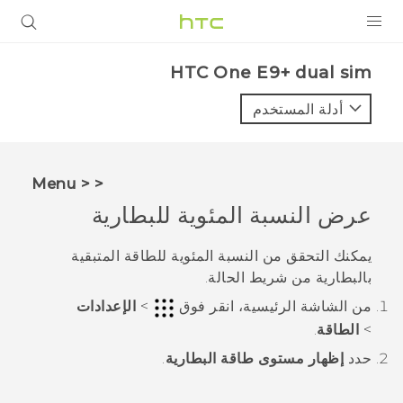
المنتجات
HTC One E9+ dual sim‎
VIVE
أدلة المستخدم
G REIGNS
أجهزة الهواتف الذكية
< < Menu
VIVERSE
عرض النسبة المئوية للبطارية
البرامج + التطبيقات
يمكنك التحقق من النسبة المئوية للطاقة المتبقية
بالبطارية من شريط الحالة.
الدعم
من الشاشة
الرئيسية
، انقر فوق
>
الإعدادات
أجهزة HTC والملحقات
>
الطاقة
.
حدد
إظهار مستوى طاقة البطارية
.