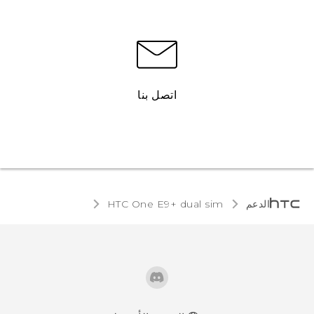
اتصل بنا
الدعم
HTC One E9+ dual sim‎