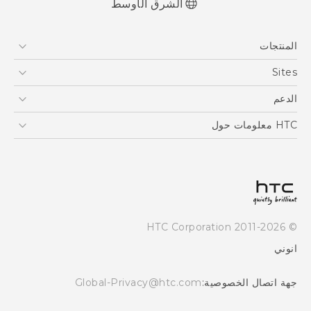
الشرق الأوسط
العربية - دليل المستخدم
المنتجات
Française - Mode d'emploi
User manual
5G
Sites
أجهزة الهواتف الذكية
HTC Dev
الدعم
EXODUS
HTC Research
الدعم
HTC معلومات حول
VIVE
ESG
Investor
سياسة الخصوصية
أمان المنتج
© 2011-2026 HTC Corporation
Careers
انوني
Security and Privacy Whitepaper
جهة اتصال الخصوصية:
Global-Privacy@htc.com