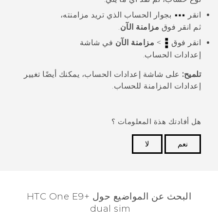
انقر
بجوار الحساب الذي تريد مزامنته،
ثم انقر فوق
مزامنة الآن
.
انقر فوق
>
مزامنة الآن
في شاشة
إعدادات الحساب
.
تلميح:
على شاشة
إعدادات الحساب
، يمكنك أيضًا تغيير
إعدادات المزامنة للحساب.
هل أفادتك هذة المعلومات ؟
نعم
لا
شكرًا لك! تساعد ملاحظاتك الآخرين على تحديد المعلومات
الأكثر فائدة.
البحث عن المواضيع حول HTC One E9+
dual sim