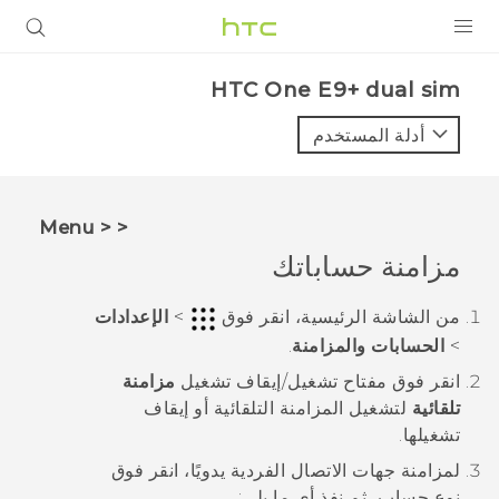
المنتجات
HTC One E9+ dual sim‎
VIVE
أدلة المستخدم
G REIGNS
أجهزة الهواتف الذكية
< < Menu
VIVERSE
مزامنة حساباتك
البرامج + التطبيقات
من الشاشة
الرئيسية
، انقر فوق
>
الإعدادات
>
الحسابات والمزامنة
.
الدعم
انقر فوق مفتاح
تشغيل/إيقاف تشغيل
مزامنة
أجهزة HTC والملحقات
تلقائية
لتشغيل المزامنة التلقائية أو إيقاف
تشغيلها.
لمزامنة جهات الاتصال الفردية يدويًا، انقر فوق
نوع حساب، ثم نفذ أي ما يلي: