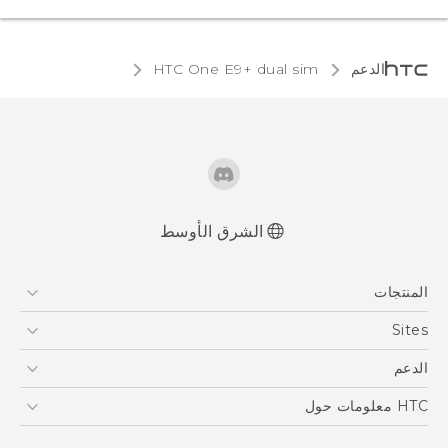
الدعم
HTC One E9+ dual sim‎
الشرق الأوسط
العربية - دليل المستخدم
المنتجات
Française - Mode d'emploi
User manual
5G
Sites
أجهزة الهواتف الذكية
HTC Dev
الدعم
EXODUS
HTC Research
الدعم
HTC معلومات حول
VIVE
ESG