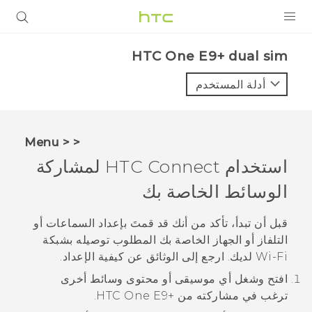
المنتجات
HTC One E9+ dual sim‎
VIVE
أدلة المستخدم
G REIGNS
أجهزة الهواتف الذكية
< < Menu
VIVERSE
استخدام
HTC Connect
لمشاركة
الوسائط الخاصة بك
البرامج + التطبيقات
الدعم
قبل أن تبدأ، تأكد من أنك قد قمتَ بإعداد السماعات أو
التلفاز أو الجهاز الخاصة بك المطلوب توصيله بشبكة
أجهزة HTC والملحقات
Wi‍-Fi
لديك. ارجع إلى الوثائق عن كيفية الإعداد.
افتح وشغل أي موسيقى أو محتوى وسائط أخرى
ترغب في مشاركته من
‍+HTC One E9
.