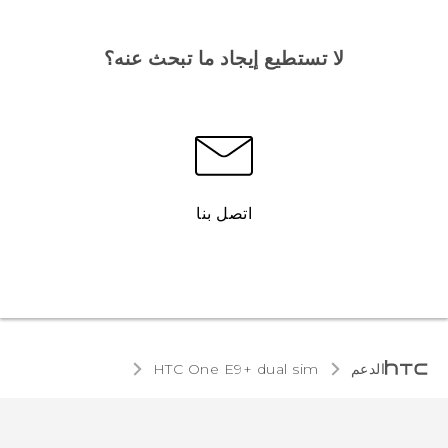
لا تستطيع إيجاد ما تبحث عنه؟
اتصل بنا
الدعم
HTC One E9+ dual sim‎