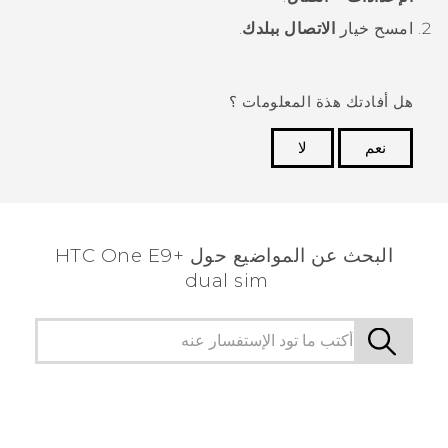
امسح خيار
الاتصال ببلدك
.
هل أفادتك هذة المعلومات ؟
نعم
لا
شكرًا لك! تساعد ملاحظاتك الآخرين على تحديد المعلومات
الأكثر فائدة.
البحث عن المواضيع حول HTC One E9+
dual sim