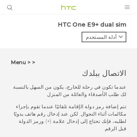
المنتجات
HTC One E9+ dual sim‎
VIVE
أدلة المستخدم
G REIGNS
أجهزة الهواتف الذكية
< < Menu
VIVERSE
الاتصال ببلدك
البرامج + التطبيقات
عندما تكون في رحلة للخارج، يكون من السهل بالنسبة
لك طلب الأصدقاء والعائلة من المنزل.
الدعم
تتم إضافة رمز دولة الإقامة تلقائيًا عندما تقوم بإجراء
أجهزة HTC والملحقات
مكالمات أثناء التجوال. لكن عند إدخال رقم هاتف يدويًا
لطلبه، فإنك تحتاج إلى إدخال علامة (+) ورمز الدولة
قبل الرقم.