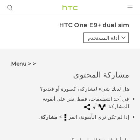
المنتجات
HTC One E9+ dual sim‎
VIVE
أدلة المستخدم
G REIGNS
أجهزة الهواتف الذكية
< < Menu
VIVERSE
مشاركة المحتوى
البرامج + التطبيقات
هل لديك شيء لتشاركه، كصورة أو فيديو؟
في أحد التطبيقات، فقط انقر على أيقونة
الدعم
المشاركة:
أو
.
أجهزة HTC والملحقات
إذا لم تكن ترى الأيقونة، انقر
>
مشاركة
.