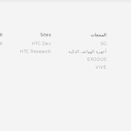
العربية - دليل المستخدم
Française - Mode d'emploi
User manual
المنتجات
Sites
ال
5G
HTC Dev
ال
أجهزة الهواتف الذكية
HTC Research
EXODUS
VIVE