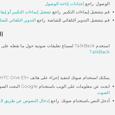
الوصول. راجع
إعدادات إتاحة الوصول
.
قم بتشغيل إيماءات التكبير. راجع
تشغيل إيماءات التكبير أو إيق
قم بتشغيل التدوير التلقائي للشاشة. راجع
التدوير التلقائي للش
ا
استخدم
TalkBack
لسماع تعليقات صوتية حول ما تفعله على 
.
TalkBack
يمكنك استخدام صوتك لتنفيذ إجراء على هاتف
‍+HTC One E9
.
ابحث عن معلومات على الويب باستخدام
Google
البحث الصو
الصوت
.
أدخل النص باستخدام صوتك. راجع
إدخال النصوص عن طريق ال