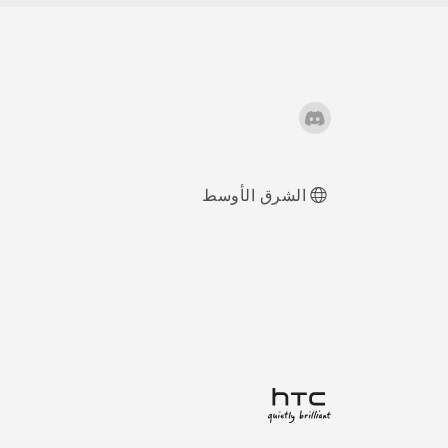
إعداد القفل الذكي
إخطارات HTC
BlinkFeed
تغيير اختصارات قفل
الشرق الأوسط
الشاشة
تغيير خلفية شاشة
القفل
إيقاف تشغيل شاشة
القفل
تشغيل إخطارات
شاشة القفل أو إيقاف