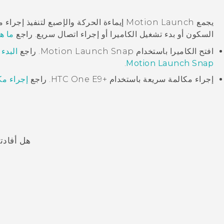
يجمع
Motion Launch
إيماءة الحركة والإصبع لتنفيذ إجراء
السكون أو بدء تشغيل الكاميرا أو إجراء اتصال سريع. راجع
ما هو n Launch
افتح
الكاميرا
باستخدام
Motion Launch Snap
. راجع
البدء 
.
Motion Launch Snap
إجراء مكالمة سريعة باستخدام
‍+HTC One E9
. راجع
إجراء مك
هل أفادت
شكرًا لك! تساعد ملاحظاتك الآخرين على تحديد المعلومات الأ