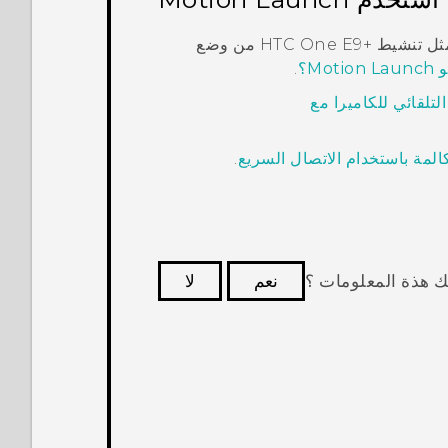
 مثل تنشيط
‍+HTC One E9
من وضع
Motio؟
.
التلقائي للكاميرا مع
المة باستخدام الاتصال السريع
.
ك هذة المعلومات ؟
نعم
لا
كثر فائدة.