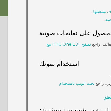
اف تشغيلها
.
اشة
.
لحصول على تعليقات صوتية
هاتف. راجع
تصفح
‍+HTC One E9
مع
استخدام صوتك
تي
. راجع
بحث الويب باستخدام
نطق
.
استخدم
Motion Launch