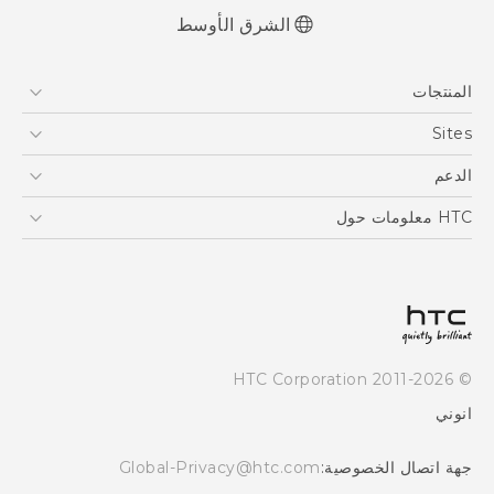
الشرق الأوسط
العربية - دليل المستخدم
المنتجات
Française - Mode d'emploi
User manual
5G
Sites
أجهزة الهواتف الذكية
HTC Dev
الدعم
EXODUS
HTC Research
الدعم
HTC معلومات حول
VIVE
ESG
Investor
سياسة الخصوصية
أمان المنتج
© 2011-2026 HTC Corporation
Careers
انوني
Security and Privacy Whitepaper
جهة اتصال الخصوصية:
Global-Privacy@htc.com