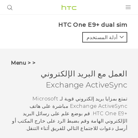
المنتجات
HTC One E9+ dual sim‎
VIVE
أدلة المستخدم
G REIGNS
أجهزة الهواتف الذكية
< < Menu
VIVERSE
العمل مع البريد الإلكتروني
Exchange
ActiveSync
البرامج + التطبيقات
الدعم
تمتع بمزايا بريد إلكتروني قوية لـ
Microsoft
ActiveSync
Exchange
مباشرة على هاتف
أجهزة HTC والملحقات
‍+HTC One E9
. قم بوضع علم على رسائل البريد
الإلكتروني الهامة وقم بضبط الرد على خارج المكتب أو
أرسل دعوات للاجتماع التالي للفريق أثناء التنقل.