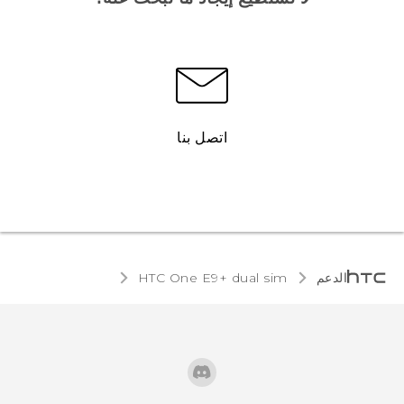
اتصل بنا
الدعم
HTC One E9+ dual sim‎