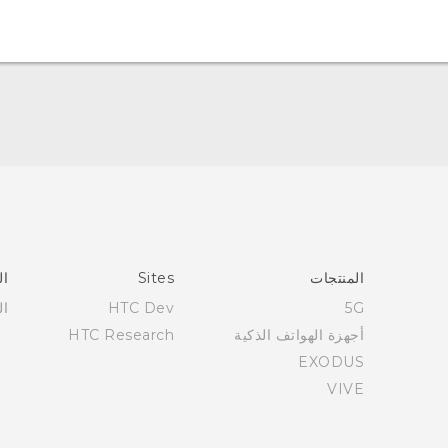
العربية - دليل المستخدم
Française - Mode d'emploi
User manual
المنتجات
Sites
ال
5G
HTC Dev
ال
أجهزة الهواتف الذكية
HTC Research
EXODUS
VIVE