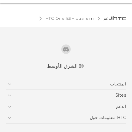
الدعم
HTC One E9+ dual sim‎
الشرق الأوسط
العربية - دليل المستخدم
المنتجات
Française - Mode d'emploi
User manual
5G
Sites
أجهزة الهواتف الذكية
HTC Dev
الدعم
EXODUS
HTC Research
الدعم
HTC معلومات حول
VIVE
ESG