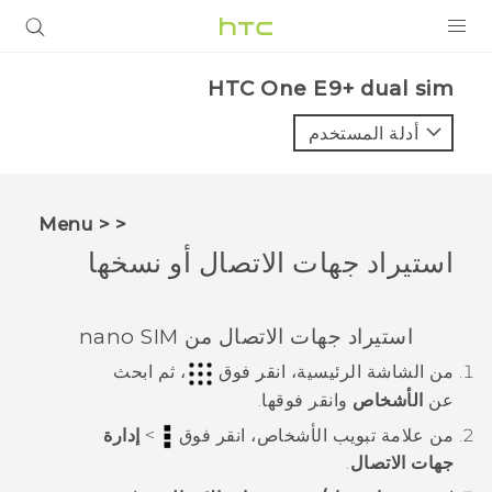
المنتجات
HTC One E9+ dual sim‎
VIVE
أدلة المستخدم
G REIGNS
أجهزة الهواتف الذكية
< < Menu
VIVERSE
استيراد جهات الاتصال أو نسخها
البرامج + التطبيقات
استيراد جهات الاتصال من
nano SIM
الدعم
من الشاشة
الرئيسية
، انقر فوق
، ثم ابحث
أجهزة HTC والملحقات
عن
الأشخاص
وانقر فوقها.
من علامة تبويب
الأشخاص
، انقر فوق
>
إدارة
جهات الاتصال
.