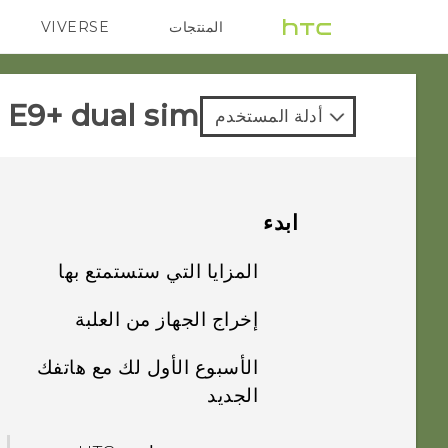
المنتجات
VIVERSE
G REIGNS
VIVE
E9+ dual sim‎
أدلة المستخدم
ابدء
المزايا التي ستستمتع بها
إخراج الجهاز من العلبة
إضفاء الطابع
الشخصي
الأسبوع الأول لك مع هاتفك
‍+HTC One E9
الجديد
التصوير
بطاقة SIM