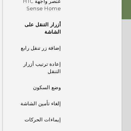
عنصر واجهة HTC
صغيرةnano
الصوت
Sense Home
SIMبطاقات
أزرار التنقل على
بطاقة التخزين
الشاشة
البطارية
إضافة زر تنقل رابع
تشغيل الطاقة وإيقاف
إعادة ترتيب أزرار
تشغيلها
التنقل
إدارة بطاقات nano
وضع السكون
SIM مع إدارة الشبكة
الثنائية
إلغاء تأمين الشاشة
هل تريد بعض
الإرشادات السريعة
إيماءات الحركات
حول هاتفك؟