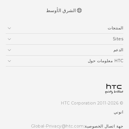
الشرق الأوسط
العربية - دليل المستخدم
المنتجات
Française - Mode d'emploi
User manual
5G
Sites
أجهزة الهواتف الذكية
HTC Dev
الدعم
EXODUS
HTC Research
الدعم
HTC معلومات حول
VIVE
ESG
Investor
سياسة الخصوصية
أمان المنتج
© 2011-2026 HTC Corporation
Careers
انوني
Security and Privacy Whitepaper
جهة اتصال الخصوصية:
Global-Privacy@htc.com