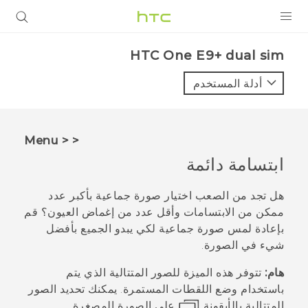
المنتجات
HTC One E9+ dual sim‎
VIVE
أدلة المستخدم
G REIGNS
أجهزة الهواتف الذكية
< < Menu
VIVERSE
ابتسامة دائمة
البرامج + التطبيقات
هل تجد من الصعب اختيار صورة جماعية بأكبر عدد
ممكن من الابتسامات وأقل عدد من إغماض العيون؟ قم
الدعم
بإعادة لمس صورة جماعية لكي يبدو الجميع بأفضل
شيء في الصورة.
أجهزة HTC والملحقات
هام:
تتوفر هذه الميزة للصور المتتالية الذي يتم
باستخدام وضع اللقطات المستمرة. يمكنك تحديد الصور
المتتالية بالأيقونة
على الصورة المصغرة.