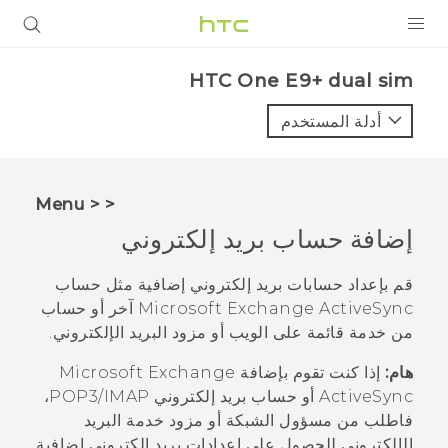
المنتجات
HTC One E9+ dual sim‎
VIVE
أدلة المستخدم
G REIGNS
أجهزة الهواتف الذكية
< < Menu
VIVERSE
إضافة حساب بريد إلكتروني
البرامج + التطبيقات
قم بإعداد حسابات بريد إلكتروني إضافية مثل حساب
ActiveSync
Exchange
Microsoft
آخر أو حساب
الدعم
من خدمة قائمة على الويب أو مزود البريد الإلكتروني.
أجهزة HTC والملحقات
هام:
إذا كنت تقوم بإضافة
Exchange
Microsoft
ActiveSync
أو حساب بريد إلكتروني POP3/IMAP،
فاطلب من مسؤول الشبكة أو مزود خدمة البريد
الإلكتروني للحصول على إعدادات بريد إلكتروني إضافية