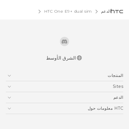
الدعم
HTC One E9+ dual sim‎
الشرق الأوسط
العربية - دليل المستخدم
المنتجات
Française - Mode d'emploi
User manual
5G
Sites
أجهزة الهواتف الذكية
HTC Dev
الدعم
EXODUS
HTC Research
الدعم
HTC معلومات حول
VIVE
ESG
Investor