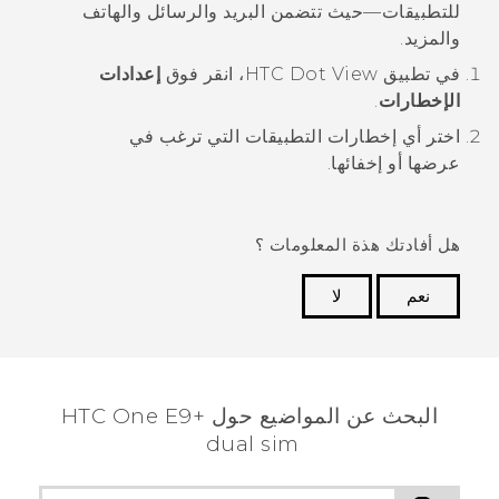
للتطبيقات—حيث تتضمن
البريد
و
الرسائل
و
الهاتف
والمزيد.
في تطبيق
HTC Dot View
، انقر فوق
إعدادات
الإخطارات
.
اختر أي إخطارات التطبيقات التي ترغب في
عرضها أو إخفائها.
هل أفادتك هذة المعلومات ؟
نعم
لا
شكرًا لك! تساعد ملاحظاتك الآخرين على تحديد المعلومات
الأكثر فائدة.
البحث عن المواضيع حول HTC One E9+
dual sim