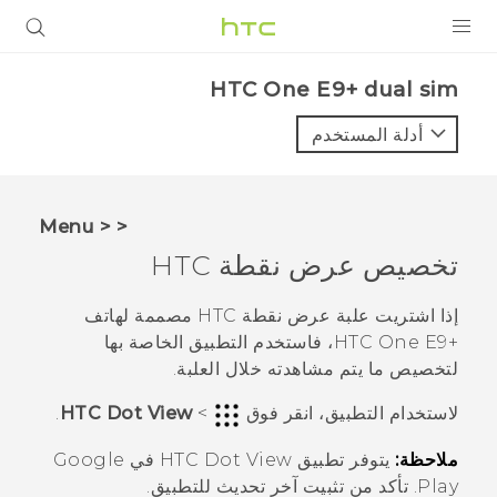
المنتجات
HTC One E9+ dual sim‎
VIVE
أدلة المستخدم
G REIGNS
أجهزة الهواتف الذكية
< < Menu
VIVERSE
تخصيص
عرض نقطة HTC
البرامج + التطبيقات
إذا اشتريت علبة
عرض نقطة HTC
مصممة لهاتف
‍+HTC One E9
، فاستخدم التطبيق الخاصة بها
الدعم
لتخصيص ما يتم مشاهدته خلال العلبة.
أجهزة HTC والملحقات
لاستخدام التطبيق، انقر فوق
>
HTC Dot View
.
ملاحظة:
يتوفر تطبيق
HTC Dot View
في
Google
Play
. تأكد من تثبيت آخر تحديث للتطبيق.