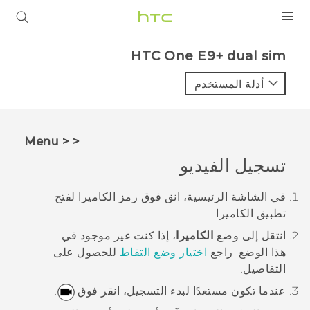
المنتجات
HTC One E9+ dual sim‎
VIVE
أدلة المستخدم
G REIGNS
أجهزة الهواتف الذكية
< < Menu
VIVERSE
تسجيل الفيديو
البرامج + التطبيقات
في الشاشة
الرئيسية
، انق فوق رمز الكاميرا لفتح
تطبيق
الكاميرا
.
الدعم
انتقل إلى وضع
الكاميرا
، إذا كنت غير موجود في
أجهزة HTC والملحقات
هذا الوضع.
راجع
اختيار وضع التقاط
للحصول على
التفاصيل.
عندما تكون مستعدًا لبدء التسجيل، انقر فوق
.