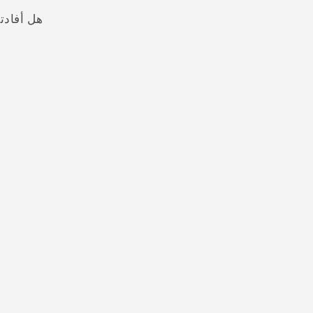
هل أفادت
شكرًا لك! تساعد ملاحظاتك الآخرين على تحديد المعلومات الأ