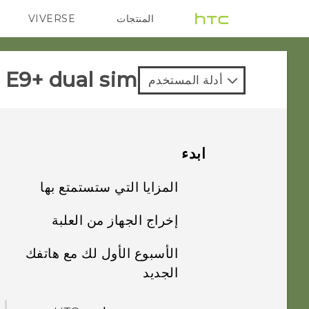
المنتجات
VIVERSE
G REIGNS
VIVE
E9+ dual sim‎
أدلة المستخدم
ابدء
المزايا التي ستستمتع بها
إخراج الجهاز من العلبة
إضفاء الطابع
الشخصي
الأسبوع الأول لك مع هاتفك
‍+HTC One E9
الجديد
التصوير
بطاقة SIM