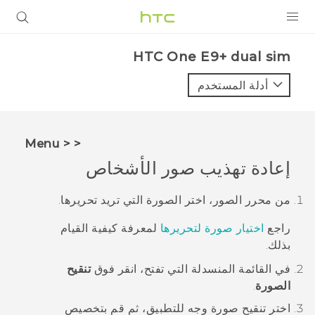
المنتجات
HTC One E9+ dual sim‎
VIVE
أدلة المستخدم
G REIGNS
أجهزة الهواتف الذكية
< < Menu
VIVERSE
إعادة تهذيب صور الأشخاص
البرامج + التطبيقات
من
محرر الصور
، اختر الصورة التي تريد تحريرها.
الدعم
راجع
اختيار صورة لتحريرها
لمعرفة كيفية القيام
بذلك.
أجهزة HTC والملحقات
في القائمة المنسدلة التي تفتح، انقر فوق
تنقيح
الصورة
.
اختر تنقيح صورة وجه للتطبيق، ثم قم بتخصيص