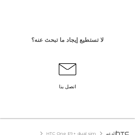
لا تستطيع إيجاد ما تبحث عنه؟
اتصل بنا
الدعم
HTC One E9+ dual sim‎