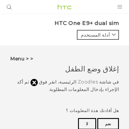
المنتجات
HTC One E9+ dual sim‎
VIVE
أدلة المستخدم
G REIGNS
أجهزة الهواتف الذكية
< < Menu
VIVERSE
إغلاق
وضع الطفل
البرامج + التطبيقات
في شاشة
Zoodles
الرئيسية، انقر فوق
ثم أكد
الإجراء بإدخال المعلومات المطلوبة.
الدعم
أجهزة HTC والملحقات
هل أفادتك هذة المعلومات ؟
نعم
لا