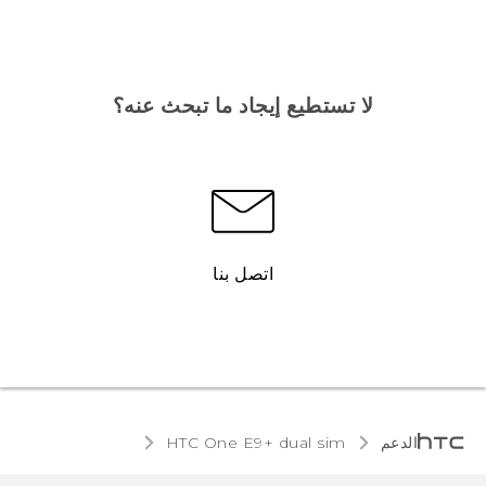
لا تستطيع إيجاد ما تبحث عنه؟
اتصل بنا
الدعم
HTC One E9+ dual sim‎