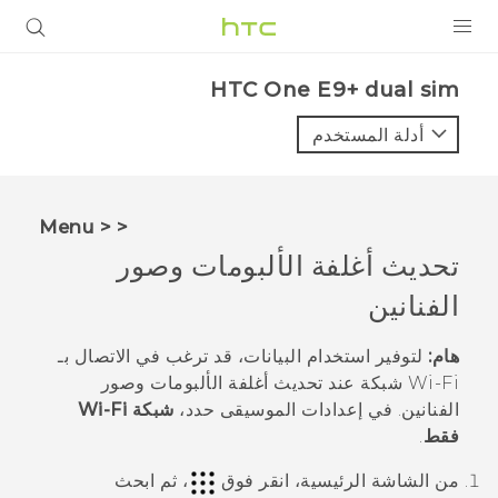
المنتجات
HTC One E9+ dual sim‎
VIVE
أدلة المستخدم
G REIGNS
أجهزة الهواتف الذكية
< < Menu
VIVERSE
تحديث أغلفة الألبومات وصور
الفنانين
البرامج + التطبيقات
الدعم
هام:
لتوفير استخدام البيانات، قد ترغب في الاتصال بـ
Wi‍-Fi
شبكة عند تحديث أغلفة الألبومات وصور
أجهزة HTC والملحقات
الفنانين. في إعدادات الموسيقى حدد،
شبكة Wi-Fi
فقط
.
من الشاشة
الرئيسية
، انقر فوق
، ثم ابحث