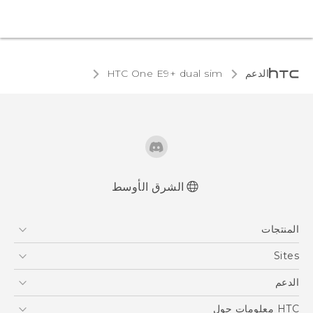
الدعم
HTC One E9+ dual sim‎
الشرق الأوسط
العربية - دليل المستخدم
المنتجات
Française - Mode d'emploi
User manual
5G
Sites
أجهزة الهواتف الذكية
HTC Dev
الدعم
EXODUS
HTC Research
الدعم
HTC معلومات حول