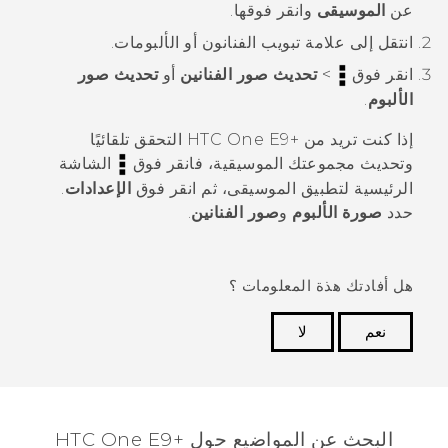
عن
الموسيقى
وانقر فوقها.
انتقل إلى علامة تبويب
الفنانون
أو
الألبومات
.
انقر فوق
>
تحديث صور الفنانين
أو
تحديث صور
الألبوم
.
إذا كنت تريد من
‍+HTC One E9
التحقق تلقائيًا
وتحديث مجموعتك الموسيقية، فانقر فوق
الشاشة
الرئيسية لتطبيق
الموسيقى
، ثم انقر فوق
الإعدادات
.
حدد
صورة الألبوم
و
صور الفنانين
.
هل أفادتك هذة المعلومات ؟
نعم
لا
شكرًا لك! تساعد ملاحظاتك الآخرين على تحديد المعلومات
الأكثر فائدة.
البحث عن المواضيع حول HTC One E9+