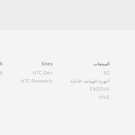
العربية - دليل المستخدم
Française - Mode d'emploi
User manual
المنتجات
Sites
ال
5G
HTC Dev
ال
أجهزة الهواتف الذكية
HTC Research
EXODUS
VIVE