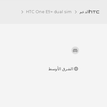
تشغيلها
الدعم
HTC One E9+ dual sim‎
التفاعل مع إخطارات
شاشة القفل
لوحة الإخطارات
إدارة إخطارات
التطبيق
ضوء الإخطار
الشرق الأوسط
تحديد النص ونسخه
ولصقه
لوحة مفاتيح HTC
Sense