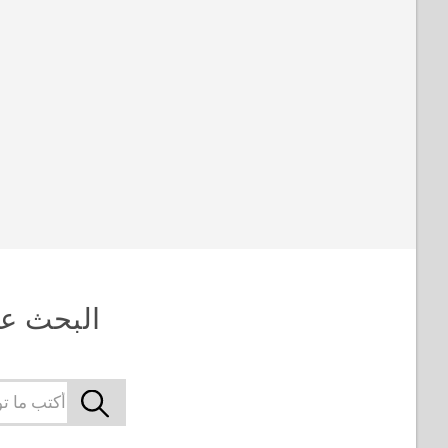
في الشاشة الرئيسية
تنشيط إلى HTC
BlinkFeed
البدء التلقائي للكاميرا
مع Motion Launch
Snap
إجراء مكالمة
باستخدام الاتصال
السريع
البحث عن الموا
تجاوز قفل الشاشة
للاتصال السريع
إعداد قفل شاشة