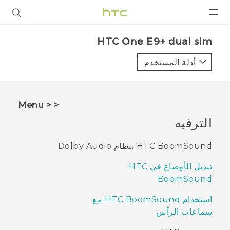
المنتجات
HTC One E9+ dual sim‎
VIVE
أدلة المستخدم
G REIGNS
أجهزة الهواتف الذكية
< < Menu
VIVERSE
الترفيه
البرامج + التطبيقات
HTC BoomSound بنظام Dolby Audio
الدعم
تبديل الأوضاع في HTC
BoomSound
أجهزة HTC والملحقات
استخدام HTC BoomSound مع
سماعات الرأس