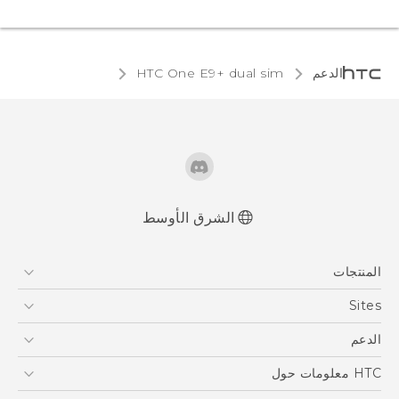
الدعم
HTC One E9+ dual sim‎
الشرق الأوسط
العربية - دليل المستخدم
المنتجات
Française - Mode d'emploi
User manual
5G
Sites
أجهزة الهواتف الذكية
HTC Dev
الدعم
EXODUS
HTC Research
الدعم
HTC معلومات حول
VIVE