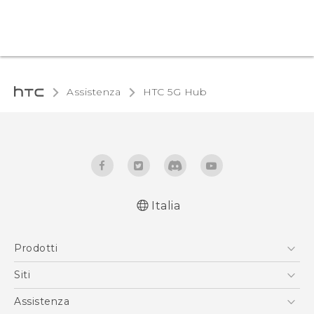
Assistenza
HTC 5G Hub‎
Italia
Italiano - Guida alle funzioni principali
Prodotti
Italiano - Manuale utente
Quick start guide
Smartphone
Siti
User manual
5G
HTC VIVE
Assistenza