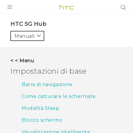
PRODOTTI
HTC 5G Hub‎
VIVE
Manuali
G REIGNS
SMARTPHONE
< < Menu
ACCESSORI
Impostazioni di base
VIVERSE
Barra di navigazione
ASSISTENZA
Come catturare le schermate
Accessori e dispositivi HTC
Accesso
Modalità Sleep
Blocco schermo
Visualizzazione intelligente