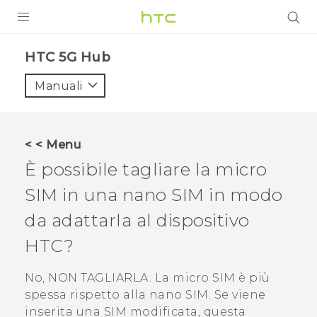
PRODOTTI
HTC 5G Hub‎
VIVE
Manuali
G REIGNS
SMARTPHONE
< < Menu
ACCESSORI
È possibile tagliare la micro
VIVERSE
SIM in una
nano SIM
in modo
da adattarla al dispositivo
ASSISTENZA
HTC?
Accessori e dispositivi HTC
Accesso
No, NON TAGLIARLA. La micro SIM è più
spessa rispetto alla
nano SIM
. Se viene
inserita una SIM modificata, questa