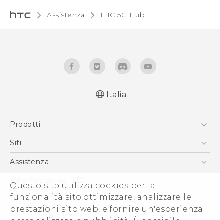
Assistenza
HTC 5G Hub‎
Italia
Italiano - Guida alle funzioni principali
Prodotti
Italiano - Manuale utente
Quick start guide
Smartphone
Siti
User manual
5G
HTC VIVE
Assistenza
Vive
HTC Dev
Assistenza
Informazioni su HTC
Questo sito utilizza cookies per la
Accessori
Ecommerce Assistenza
funzionalità sito ottimizzare, analizzare le
ESG
prestazioni sito web, e fornire un'esperienza
Uffici Commerciali