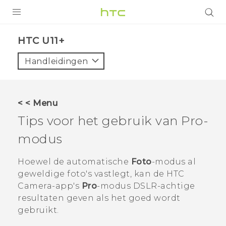
PRODUCTEN
HTC U11+‎
VIVE
Handleidingen
G REIGNS
TELEFOONS
< < Menu
ACCESSOIRES
Tips voor het gebruik van
Pro
-
AANBIEDINGEN
modus
HTC Club
SUPPORT
Hoewel de automatische
Foto
-modus al
geweldige foto's vastlegt, kan de HTC
HTC-apparaten & -accessoires
VIVERSE
Camera
-app's
Pro
-modus DSLR-achtige
resultaten geven als het goed wordt
Aanmelden
gebruikt.