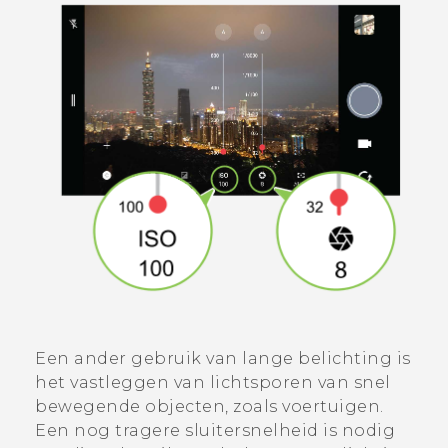
Een ander gebruik van lange belichting is
het vastleggen van lichtsporen van snel
bewegende objecten, zoals voertuigen.
Een nog tragere sluitersnelheid is nodig