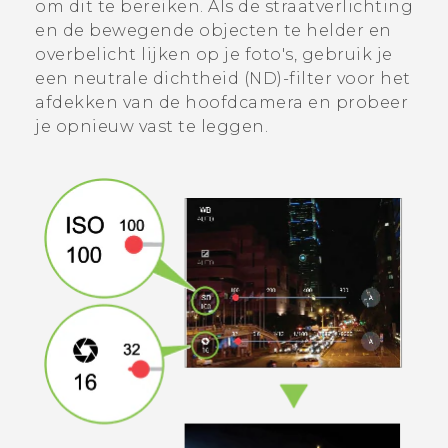
om dit te bereiken. Als de straatverlichting
en de bewegende objecten te helder en
overbelicht lijken op je foto's, gebruik je
een neutrale dichtheid (ND)-filter voor het
afdekken van de hoofdcamera en probeer
je opnieuw vast te leggen.