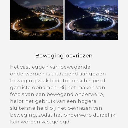
Beweging bevriezen
Het vastleggen van bewegende
onderwerpen is uitdagend aangezien
beweging vaak leidt tot onscherpe of
gemiste opnamen. Bij het maken van
foto's van een bewegend onderwerp,
helpt het gebruik van een hogere
sluitersnelheid bij het bevriezen van
beweging, zodat het onderwerp duidelijk
kan worden vastgelegd.