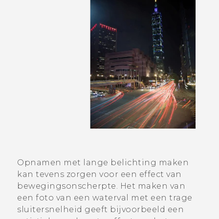
Opnamen met lange belichting maken
kan tevens zorgen voor een effect van
bewegingsonscherpte. Het maken van
een foto van een waterval met een trage
sluitersnelheid geeft bijvoorbeeld een