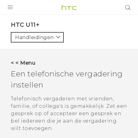
PRODUCTEN
HTC U11+‎
VIVE
Handleidingen
G REIGNS
TELEFOONS
< < Menu
ACCESSOIRES
Een telefonische vergadering
AANBIEDINGEN
instellen
HTC Club
SUPPORT
Telefonisch vergaderen met vrienden,
familie, of collega's is gemakkelijk. Zet een
HTC-apparaten & -accessoires
VIVERSE
gesprek op of accepteer een gesprek en
bel iedereen die je aan de vergadering
Aanmelden
wilt toevoegen.