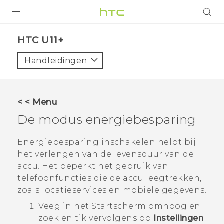
PRODUCTEN
HTC U11+‎
VIVE
Handleidingen
G REIGNS
TELEFOONS
< < Menu
ACCESSOIRES
De modus energiebesparing
AANBIEDINGEN
Energiebesparing inschakelen helpt bij
het verlengen van de levensduur van de
HTC Club
SUPPORT
accu. Het beperkt het gebruik van
HTC-apparaten & -accessoires
telefoonfuncties die de accu leegtrekken,
VIVERSE
zoals locatieservices en mobiele gegevens.
Aanmelden
Veeg in het
Startscherm
omhoog en
zoek en tik vervolgens op
Instellingen
.