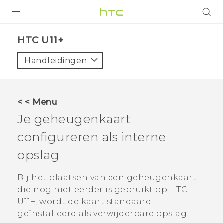
PRODUCTEN
HTC U11+‎
VIVE
Handleidingen
G REIGNS
TELEFOONS
< < Menu
ACCESSOIRES
Je geheugenkaart
AANBIEDINGEN
configureren als interne
opslag
HTC Club
SUPPORT
HTC-apparaten & -accessoires
Bij het plaatsen van een geheugenkaart
VIVERSE
die nog niet eerder is gebruikt op
HTC
Aanmelden
U11‍+
, wordt de kaart standaard
geïnstalleerd als verwijderbare opslag.