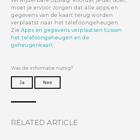
verwijderbare opslag. Voordat je dat doet,
moet je ervoor zorgen dat alle apps en
gegevens van de kaart terug worden
verplaatst naar het telefoongeheugen.
Zie
Apps en gegevens verplaatsen tussen
het telefoongeheugen en de
geheugenkaart
.
Was de informatie nuttig?
Ja
Nee
Dankuwel!
RELATED ARTICLE