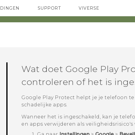
EDINGEN
SUPPORT
VIVERSE
 Club
TELEFOONS
HTC-apparaten & -accessoires
ACCESSOIRES
Wat doet
Google Play Pr
controleren of het is ing
Google Play Protect
helpt je je telefoon 
schadelijke apps.
Wanneer het is ingeschakeld, kan je telef
en apps verwijderen als veiligheidsrisico'
Ga naar
Instellingen
>
Google
>
Beveil