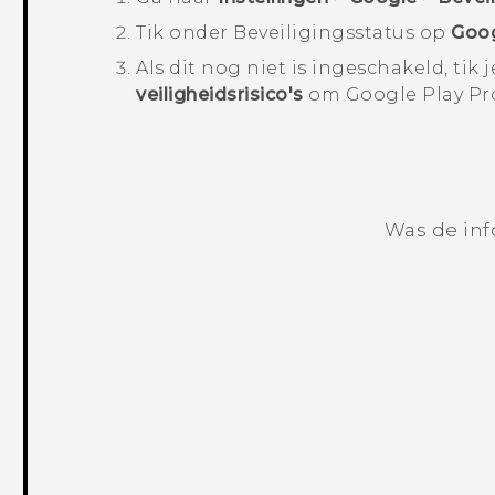
Tik onder
Beveiligingsstatus
op
Goog
Als dit nog niet is ingeschakeld, tik 
veiligheidsrisico's
om
Google Play Pr
Was de inf