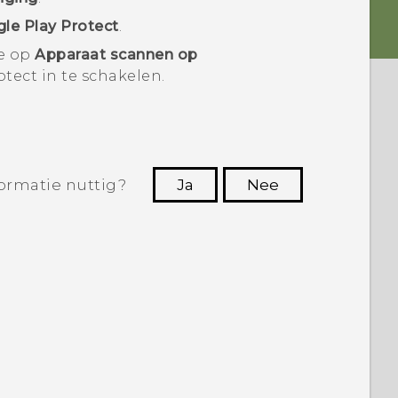
le Play Protect
.
je op
Apparaat scannen op
otect
in te schakelen.
ormatie nuttig?
Ja
Nee
Dankuwel!