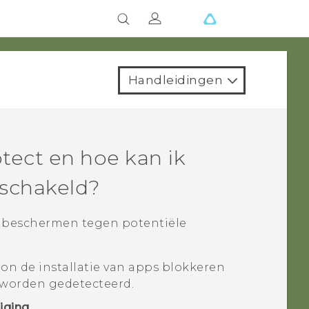
Handleidingen
otect
en hoe kan ik
eschakeld?
te beschermen tegen potentiële
oon de installatie van apps blokkeren
s worden gedetecteerd.
iging
.