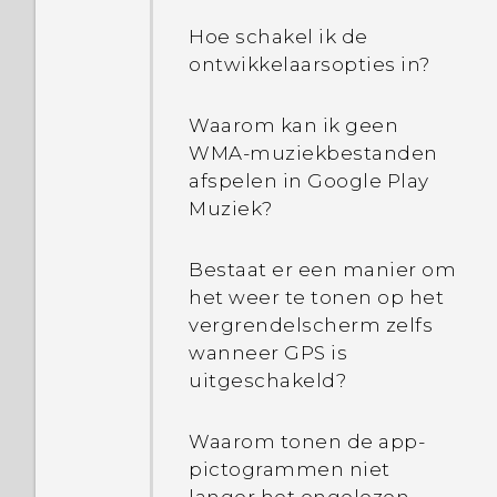
getrokken?
Hoe schakel ik de
Hoe bespaart Doze-
ontwikkelaarsopties in?
modus batterijspanning?
Waarom kan ik geen
Waarom zijn de modi
WMA-muziekbestanden
Energiebesparing en
afspelen in Google Play
Extreme
Muziek?
energiebesparing beide
grijs?
Bestaat er een manier om
het weer te tonen op het
Hoe bespaart Stand-by
vergrendelscherm zelfs
app in Android
wanneer GPS is
batterijspanning?
uitgeschakeld?
Waar wordt Batterij-
Waarom tonen de app-
optimalisatie voor
pictogrammen niet
gebruikt in Instellingen?