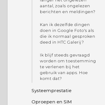
langer het ongelezen
aantal, zoals ongelezen
berichten en meldingen?
Hoe werkt Qualcomm
Snel opladen 3.0?
Kan ik dezelfde dingen
doen in Google Foto's als
Hoe bespaar ik
die ik normaal gesproken
batterijvermogen?
deed in HTC Galerij?
Ik blijf steeds gevraagd
worden om toestemming
te verlenen bij het
gebruik van apps. Hoe
komt dat?
Systeemprestatie
Oproepen en SIM
Hoe krijg ik hulp op mijn