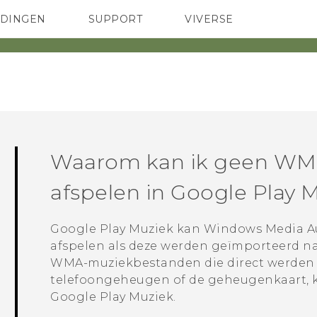
EDINGEN
SUPPORT
VIVERSE
 Club
TELEFOONS
HTC-apparaten & -accessoires
ACCESSOIRES
Waarom kan ik geen WM
afspelen in
Google Play 
Google Play Muziek
kan Windows Media A
afspelen als deze werden geïmporteerd na
WMA-muziekbestanden die direct werden 
telefoongeheugen of de geheugenkaart, 
Google Play Muziek
.