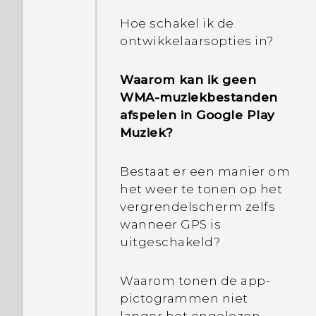
getrokken?
Hoe schakel ik de
Hoe bespaart Doze-
ontwikkelaarsopties in?
modus batterijspanning?
Waarom kan ik geen
Waarom zijn de modi
WMA-muziekbestanden
Energiebesparing en
afspelen in Google Play
Extreme
Muziek?
energiebesparing beide
grijs?
Bestaat er een manier om
het weer te tonen op het
Hoe bespaart Stand-by
vergrendelscherm zelfs
app in Android
wanneer GPS is
batterijspanning?
uitgeschakeld?
Waar wordt Batterij-
Waarom tonen de app-
optimalisatie voor
pictogrammen niet
gebruikt in Instellingen?