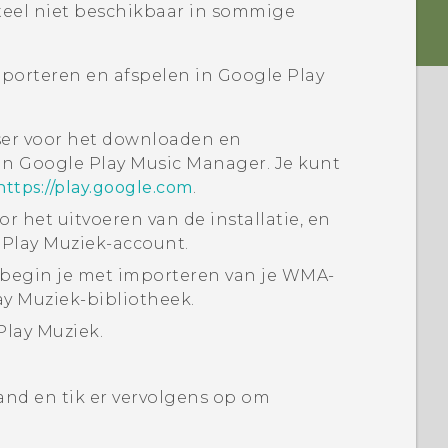
eel niet beschikbaar in sommige
orteren en afspelen in
Google Play
er voor het downloaden en
van
Google Play Music Manager
. Je kunt
https://play.google.com
.
r het uitvoeren van de installatie, en
Play Muziek
-account.
 begin je met importeren van je WMA-
ay Muziek
-bibliotheek.
Play Muziek
.
nd en tik er vervolgens op om