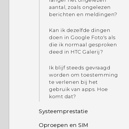
langer het ongelezen
aantal, zoals ongelezen
berichten en meldingen?
Hoe werkt Qualcomm
Snel opladen 3.0?
Kan ik dezelfde dingen
doen in Google Foto's als
Hoe bespaar ik
die ik normaal gesproken
batterijvermogen?
deed in HTC Galerij?
Ik blijf steeds gevraagd
worden om toestemming
te verlenen bij het
gebruik van apps. Hoe
komt dat?
Systeemprestatie
Oproepen en SIM
Hoe krijg ik hulp op mijn