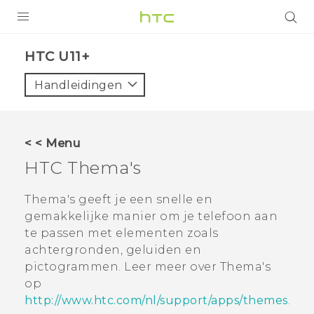
PRODUCTEN
HTC U11+‎
VIVE
Handleidingen
G REIGNS
TELEFOONS
< < Menu
ACCESSOIRES
HTC
Thema's
AANBIEDINGEN
Thema's
geeft je een snelle en
gemakkelijke manier om je telefoon aan
HTC Club
SUPPORT
te passen met elementen zoals
HTC-apparaten & -accessoires
achtergronden, geluiden en
VIVERSE
pictogrammen. Leer meer over
Thema's
Aanmelden
op
http://www.htc.com/nl/support/apps/themes
.