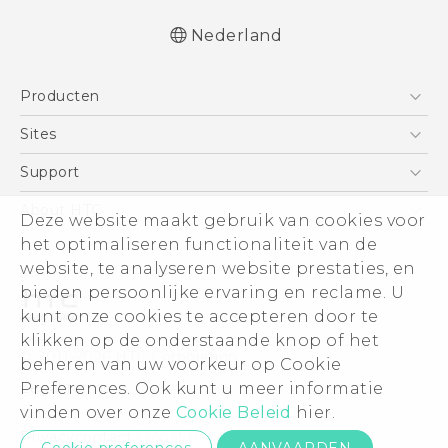
Nederland
Nederlands - Quick start guide
Producten
Nederlands - Gebruikershandleiding
Nederlands - Gids voor veiligheid en
Telefoons
Sites
wettelijke voorschriften
5G
HTC Vive
Support
Deutsch - Schnellstart
Vive
Deutsch - Benutzerhandbuch
HTC Dev
Support
About HTC
Deze website maakt gebruik van cookies voor
Accessoires
Deutsch - Informationen zur Sicherheit und
Aan de slag
Support voor eCommerce
het optimaliseren functionaliteit van de
ESG
behördliche Bestimmungen
website, te analyseren website prestaties, en
English - Quick start guide
Informatie over het bedrijf
bieden persoonlijke ervaring en reclame. U
English - User manual
Voor beleggers (engels)
kunt onze cookies te accepteren door te
English - Safety and regulatory guide
Cookie Preferences
klikken op de onderstaande knop of het
© 2011-2026 HTC Corporation
beheren van uw voorkeur op Cookie
Vacatures
Preferences. Ook kunt u meer informatie
Legal terms
Security and Privacy Whitepaper
vinden over onze
Cookie Beleid
hier.
Privacycontact:
Global-Privacy@htc.com