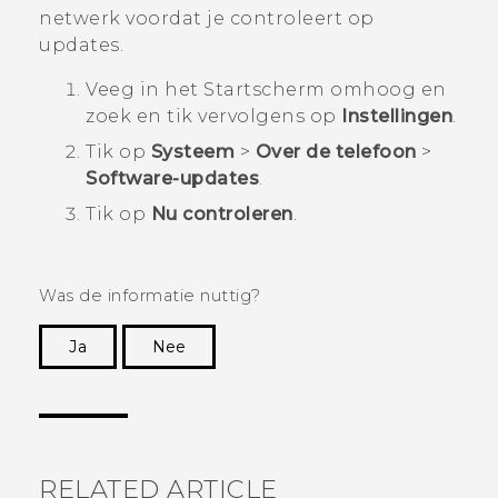
netwerk voordat je controleert op
updates.
Veeg in het
Startscherm
omhoog en
zoek en tik vervolgens op
Instellingen
.
Tik op
Systeem
>
Over de telefoon
>
Software-updates
.
Tik op
Nu controleren
.
Was de informatie nuttig?
Ja
Nee
Dankuwel!
RELATED ARTICLE