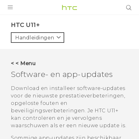
PRODUCTEN
HTC U11+‎
VIVE
Handleidingen
G REIGNS
TELEFOONS
< < Menu
ACCESSOIRES
Software- en app-updates
AANBIEDINGEN
Download en installeer software-updates
voor de nieuwste prestatieverbeteringen,
HTC Club
SUPPORT
opgeloste fouten en
HTC-apparaten & -accessoires
beveiligingsverbeteringen. Je
HTC U11‍+
VIVERSE
kan controleren en je vervolgens
Aanmelden
waarschuwen als er een nieuwe update is.
Sommige app-updates zijn beschikbaar