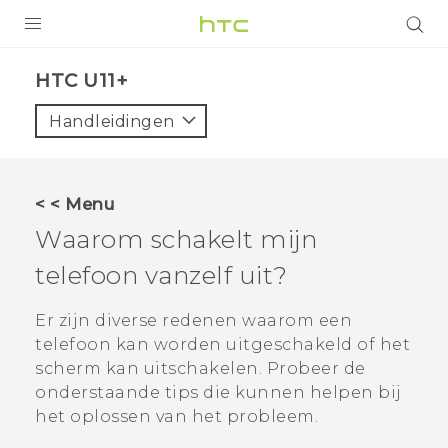
PRODUCTEN
HTC U11+‎
VIVE
Handleidingen
G REIGNS
TELEFOONS
< < Menu
ACCESSOIRES
Waarom schakelt mijn
AANBIEDINGEN
telefoon vanzelf uit?
HTC Club
SUPPORT
Er zijn diverse redenen waarom een
telefoon kan worden uitgeschakeld of het
HTC-apparaten & -accessoires
VIVERSE
scherm kan uitschakelen. Probeer de
onderstaande tips die kunnen helpen bij
Aanmelden
het oplossen van het probleem.