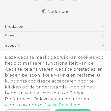
Nederland
Nederlands - Quick start guide
Producten
Nederlands - Gebruikershandleiding
Nederlands - Gids voor veiligheid en
Telefoons
Sites
wettelijke voorschriften
5G
HTC Vive
Support
Deutsch - Schnellstart
Vive
Deutsch - Benutzerhandbuch
HTC Dev
Support
About HTC
Deze website maakt gebruik van cookies voor
Accessoires
Deutsch - Informationen zur Sicherheit und
Aan de slag
Support voor eCommerce
ESG
het optimaliseren functionaliteit van de
behördliche Bestimmungen
website, te analyseren website prestaties, en
English - Quick start guide
Informatie over het bedrijf
bieden persoonlijke ervaring en reclame. U
English - User manual
Voor beleggers (engels)
kunt onze cookies te accepteren door te
English - Safety and regulatory guide
Cookie Preferences
klikken op de onderstaande knop of het
© 2011-2026 HTC Corporation
beheren van uw voorkeur op Cookie
Vacatures
Legal terms
Preferences. Ook kunt u meer informatie
Security and Privacy Whitepaper
vinden over onze
Cookie Beleid
hier.
Privacycontact:
Global-Privacy@htc.com