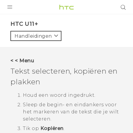
PRODUCTEN
HTC U11+‎
VIVE
Handleidingen
G REIGNS
TELEFOONS
< < Menu
ACCESSOIRES
Tekst selecteren, kopiëren en
AANBIEDINGEN
plakken
HTC Club
SUPPORT
Houd een woord ingedrukt.
Sleep de begin- en eindankers voor
HTC-apparaten & -accessoires
VIVERSE
het markeren van de tekst die je wilt
selecteren.
Aanmelden
Tik op
Kopiëren
.