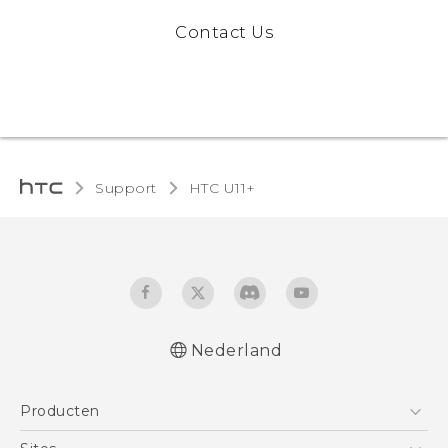
Contact Us
Support
HTC U11+‎
Nederland
Nederlands - Quick start guide
Producten
Nederlands - Gebruikershandleiding
Nederlands - Gids voor veiligheid en
Telefoons