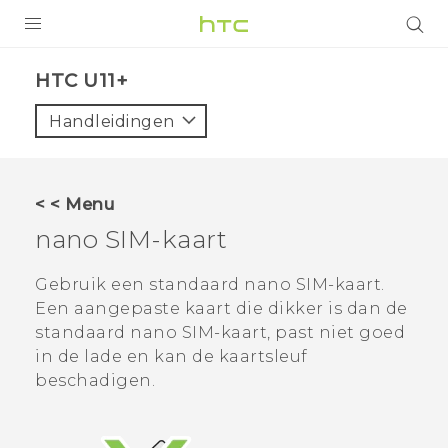
PRODUCTEN
HTC U11+‎
VIVE
Handleidingen
G REIGNS
TELEFOONS
< < Menu
ACCESSOIRES
nano SIM
-kaart
AANBIEDINGEN
Gebruik een standaard
nano SIM
-kaart.
Een aangepaste kaart die dikker is dan de
HTC Club
SUPPORT
standaard
nano SIM
-kaart, past niet goed
HTC-apparaten & -accessoires
in de lade en kan de kaartsleuf
VIVERSE
beschadigen.
Aanmelden