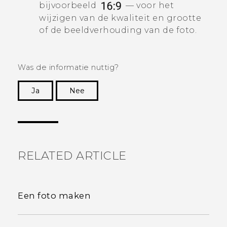
bijvoorbeeld
— voor het
wijzigen van de kwaliteit en grootte
of de beeldverhouding van de foto.
Was de informatie nuttig?
Ja
Nee
Dankuwel!
RELATED ARTICLE
Een foto maken