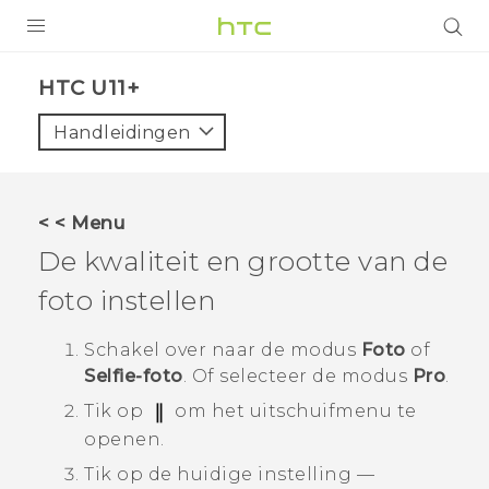
PRODUCTEN
HTC U11+‎
VIVE
Handleidingen
G REIGNS
TELEFOONS
< < Menu
ACCESSOIRES
De kwaliteit en grootte van de
AANBIEDINGEN
foto instellen
HTC Club
SUPPORT
Schakel over naar de modus
Foto
of
Selfie-foto
.
Of selecteer de modus
Pro
.
HTC-apparaten & -accessoires
VIVERSE
Tik op
om het uitschuifmenu te
Aanmelden
openen.
Tik op de huidige instelling —