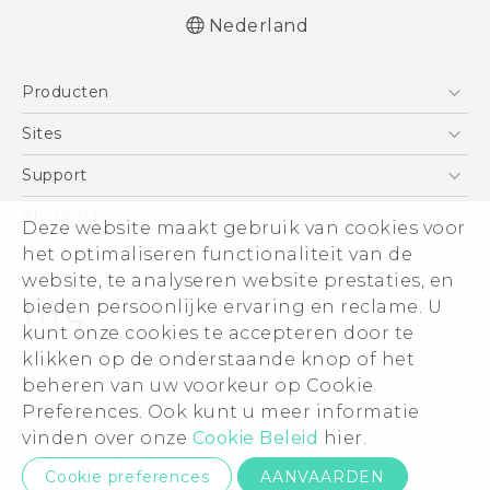
Nederland
Nederlands - Quick start guide
Producten
Nederlands - Gebruikershandleiding
Nederlands - Gids voor veiligheid en
Telefoons
Sites
wettelijke voorschriften
5G
HTC Vive
Support
Deutsch - Schnellstart
Vive
Deutsch - Benutzerhandbuch
HTC Dev
Support
About HTC
Deze website maakt gebruik van cookies voor
Accessoires
Deutsch - Informationen zur Sicherheit und
Aan de slag
Support voor eCommerce
ESG
het optimaliseren functionaliteit van de
behördliche Bestimmungen
website, te analyseren website prestaties, en
English - Quick start guide
Informatie over het bedrijf
bieden persoonlijke ervaring en reclame. U
English - User manual
Voor beleggers (engels)
kunt onze cookies te accepteren door te
English - Safety and regulatory guide
Cookie Preferences
klikken op de onderstaande knop of het
© 2011-2026 HTC Corporation
beheren van uw voorkeur op Cookie
Vacatures
Legal terms
Preferences. Ook kunt u meer informatie
Security and Privacy Whitepaper
vinden over onze
Cookie Beleid
hier.
Privacycontact:
Global-Privacy@htc.com
Cookie preferences
AANVAARDEN