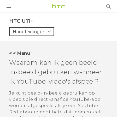
PRODUCTEN
HTC U11+‎
VIVE
Handleidingen
G REIGNS
TELEFOONS
< < Menu
ACCESSOIRES
Waarom kan ik geen beeld-
AANBIEDINGEN
in-beeld gebruiken wanneer
ik
YouTube
-video's afspeel?
HTC Club
SUPPORT
HTC-apparaten & -accessoires
Je kunt beeld-in-beeld gebruiken op
VIVERSE
video's die direct vanaf de
YouTube
-app
Aanmelden
worden afgespeeld als je een
YouTube
Red
-abonnement hebt dat momenteel