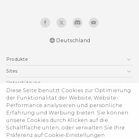
Deutschland
Deutsch - Schnellstart
Produkte
Deutsch - Benutzerhandbuch
Deutsch - Informationen zur Sicherheit und
Smartphones
Sites
behördliche Bestimmungen
5G
HTC Dev
Unterstützung
English - Quick start guide
VIVE
Diese Seite benutzt Cookies zur Optimierung
English - User manual
HTC Vive
Unterstützung
Über HTC
der Funktionalität der Website, Website-
Zubehör
English - Safety and regulatory guide
eCommerce Support
ESG
Performance analysieren und persönliche
Erfahrung und Werbung bieten. Sie können
Impressum
unsere Cookies durch Klicken auf die
Investor
Schaltfläche unten, oder verwalten Sie Ihre
Cookie Preferences
Präferenz auf Cookie-Einstellungen