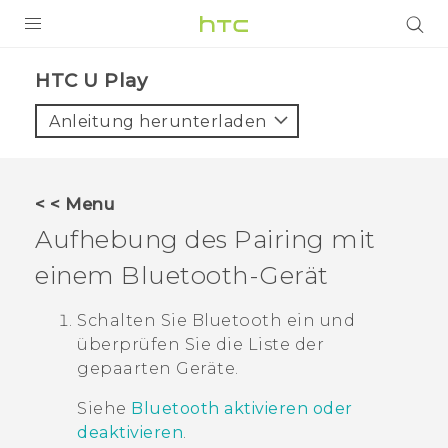
PRODUKTE
HTC U Play‎
VIVE
Anleitung herunterladen
G REIGNS
SMARTPHONES
< < Menu
ZUBEHÖR
Aufhebung des Pairing mit
VIVERSE
einem
Bluetooth
-Gerät
UNTERSTÜTZUNG
Schalten Sie
Bluetooth
ein und
überprüfen Sie die Liste der
HTC-Geräte und Zubehör
Anmelden
gepaarten Geräte.
Siehe
Bluetooth aktivieren oder
deaktivieren
.