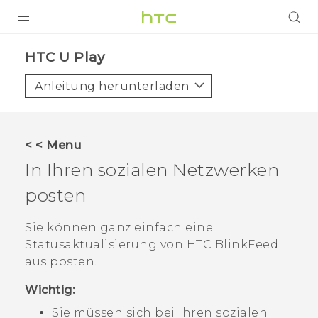
PRODUKTE
HTC U Play‎
VIVE
Anleitung herunterladen
G REIGNS
SMARTPHONES
< < Menu
ZUBEHÖR
In Ihren sozialen Netzwerken
VIVERSE
posten
UNTERSTÜTZUNG
Sie können ganz einfach eine
Statusaktualisierung von
HTC BlinkFeed
HTC-Geräte und Zubehör
Anmelden
aus posten.
Wichtig:
Sie müssen sich bei Ihren sozialen