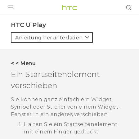
PRODUKTE
HTC U Play‎
VIVE
Anleitung herunterladen
G REIGNS
SMARTPHONES
< < Menu
ZUBEHÖR
Ein Startseitenelement
VIVERSE
verschieben
UNTERSTÜTZUNG
Sie können ganz einfach ein Widget,
Symbol oder Sticker von einem Widget-
HTC-Geräte und Zubehör
Anmelden
Fenster in ein anderes verschieben.
Halten Sie ein Startseitenelement
mit einem Finger gedrückt.