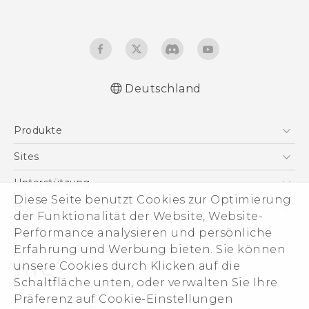
Deutschland
Deutsch - Schnellstart
Produkte
Deutsch - Benutzerhandbuch
Deutsch - Informationen zur Sicherheit und
Smartphones
Sites
behördliche Bestimmungen
5G
HTC Dev
Unterstützung
English - Quick start guide
VIVE
Diese Seite benutzt Cookies zur Optimierung
English - User manual
HTC Vive
Unterstützung
Über HTC
der Funktionalität der Website, Website-
Zubehör
English - Safety and regulatory guide
eCommerce Support
Performance analysieren und persönliche
ESG
Erfahrung und Werbung bieten. Sie können
Impressum
unsere Cookies durch Klicken auf die
Investor
Schaltfläche unten, oder verwalten Sie Ihre
Cookie Preferences
Präferenz auf Cookie-Einstellungen