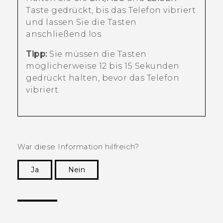
Taste gedrückt, bis das Telefon vibriert
und lassen Sie die Tasten
anschließend los.
Tipp:
Sie müssen die Tasten
möglicherweise 12 bis 15 Sekunden
gedrückt halten, bevor das Telefon
vibriert.
War diese Information hilfreich?
Ja
Nein
Vielen Dank! Ihr Feedback hilft anderen, die
hilfreichsten Informationen zu finden.