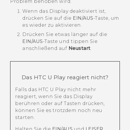
Problem behoben wird.
Wenn das Display deaktiviert ist,
drücken Sie auf die
EIN/AUS
-Taste, um
es wieder zu aktivieren.
Drücken Sie etwas länger auf die
EIN/AUS
-Taste und tippen Sie
anschließend auf
Neustart
.
Das
HTC U Play
reagiert nicht?
Falls das
HTC U Play
nicht mehr
reagiert, wenn Sie das Display
berühren oder auf Tasten drücken,
können Sie es trotzdem noch neu
starten.
Halten Sie die
EIN/AUS
und
LEISER