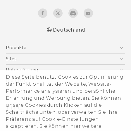
Deutschland
Deutsch - Schnellstart
Produkte
Deutsch - Benutzerhandbuch
Deutsch - Informationen zur Sicherheit und
Smartphones
Sites
behördliche Bestimmungen
5G
HTC Dev
Unterstützung
English - Quick start guide
VIVE
Diese Seite benutzt Cookies zur Optimierung
English - User manual
HTC Vive
Unterstützung
Über HTC
der Funktionalität der Website, Website-
Zubehör
English - Safety and regulatory guide
eCommerce Support
Performance analysieren und persönliche
ESG
Erfahrung und Werbung bieten. Sie können
Impressum
unsere Cookies durch Klicken auf die
Investor
Schaltfläche unten, oder verwalten Sie Ihre
Cookie Preferences
Präferenz auf Cookie-Einstellungen
© 2011-2026 HTC Corporation
akzeptieren. Sie können hier weitere
Offene Stellen