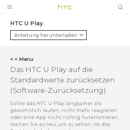
PRODUKTE
HTC U Play‎
VIVE
Anleitung herunterladen
G REIGNS
SMARTPHONES
< < Menu
ZUBEHÖR
Das
HTC U Play
auf die
VIVERSE
Standardwerte zurücksetzen
(Software-Zurücksetzung)
UNTERSTÜTZUNG
HTC-Geräte und Zubehör
Sollte das
HTC U Play
langsamer als
Anmelden
gewöhnlich laufen, nicht mehr reagieren
oder eine App nicht richtig funktionieren,
starten Sie es neu, um zu sehen, ob das