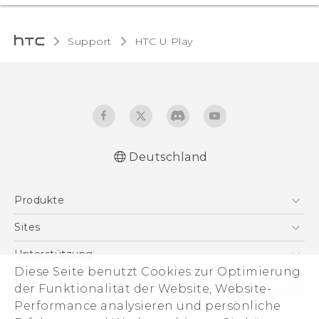
Support
HTC U Play‎
Deutschland
Deutsch - Schnellstart
Produkte
Deutsch - Benutzerhandbuch
Deutsch - Informationen zur Sicherheit und
Smartphones
Sites
behördliche Bestimmungen
5G
HTC Dev
Unterstützung
English - Quick start guide
VIVE
Diese Seite benutzt Cookies zur Optimierung
English - User manual
HTC Vive
Unterstützung
Über HTC
der Funktionalität der Website, Website-
Zubehör
English - Safety and regulatory guide
eCommerce Support
ESG
Performance analysieren und persönliche