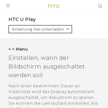
PRODUKTE
HTC U Play‎
VIVE
Anleitung herunterladen
G REIGNS
SMARTPHONES
< < Menu
ZUBEHÖR
Einstellen, wann der
VIVERSE
Bildschirm ausgeschaltet
werden soll
UNTERSTÜTZUNG
HTC-Geräte und Zubehör
Nach einer bestimmten Dauer an
Anmelden
Inaktivität wird das Display automatisch
ausgeschaltet, um Akkustrom zu sparen.
Sie können die Leerlaufzeit einstellen, bis