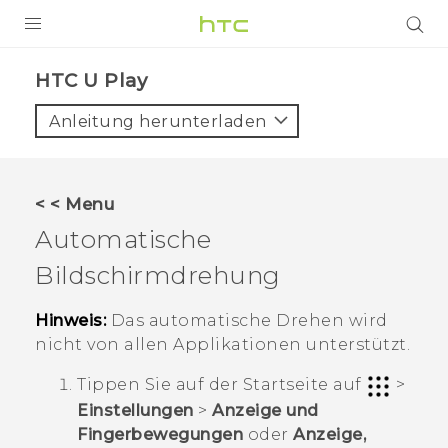
PRODUKTE
HTC U Play‎
VIVE
Anleitung herunterladen
G REIGNS
SMARTPHONES
< < Menu
ZUBEHÖR
Automatische
VIVERSE
Bildschirmdrehung
UNTERSTÜTZUNG
Hinweis:
Das automatische Drehen wird
nicht von allen Applikationen unterstützt.
HTC-Geräte und Zubehör
Anmelden
Tippen Sie auf der
Startseite
auf
>
Einstellungen
>
Anzeige und
Fingerbewegungen
oder
Anzeige,