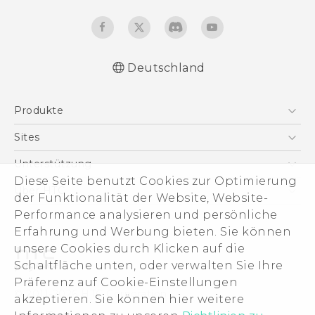
Deutschland
Deutsch - Schnellstart
Produkte
Deutsch - Benutzerhandbuch
Deutsch - Informationen zur Sicherheit und
Smartphones
Sites
behördliche Bestimmungen
5G
HTC Dev
Unterstützung
English - Quick start guide
VIVE
Diese Seite benutzt Cookies zur Optimierung
English - User manual
HTC Vive
Unterstützung
Über HTC
der Funktionalität der Website, Website-
Zubehör
English - Safety and regulatory guide
eCommerce Support
ESG
Performance analysieren und persönliche
Erfahrung und Werbung bieten. Sie können
Impressum
unsere Cookies durch Klicken auf die
Investor
Schaltfläche unten, oder verwalten Sie Ihre
Cookie Preferences
Präferenz auf Cookie-Einstellungen
© 2011-2026 HTC Corporation
akzeptieren. Sie können hier weitere
Offene Stellen