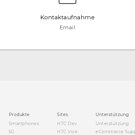
Kontaktaufnahme
Email
Deutsch - Schnellstart
Deutsch - Benutzerhandbuch
Deutsch - Informationen zur Sicherheit und
behördliche Bestimmungen
English - Quick start guide
Produkte
Sites
Unterstützung
English - User manual
Smartphones
HTC Dev
Unterstützung
English - Safety and regulatory guide
5G
HTC Vive
eCommerce Supp