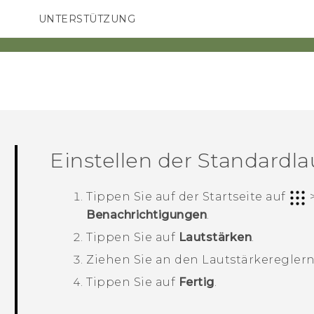
UNTERSTÜTZUNG
HTC-Geräte und Zubehör
SMARTPHONES
ZUBEHÖR
Einstellen der Standardla
Tippen Sie auf der
Startseite
auf
Benachrichtigungen
.
Tippen Sie auf
Lautstärken
.
Ziehen Sie an den Lautstärkereglern 
Tippen Sie auf
Fertig
.