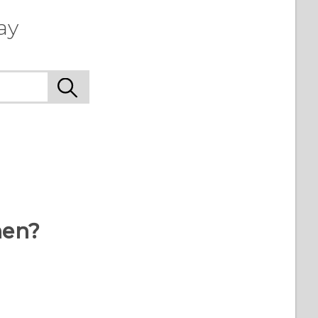
ay
hen?