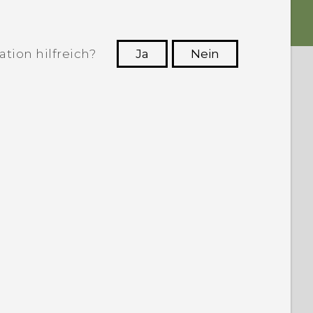
tion hilfreich?
Ja
Nein
n, die hilfreichsten Informationen zu
finden.