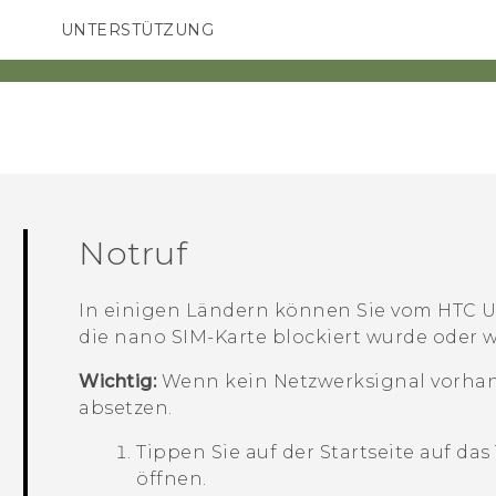
UNTERSTÜTZUNG
HTC-Geräte und Zubehör
SMARTPHONES
ZUBEHÖR
Notruf
In einigen Ländern können Sie vom
HTC U
die
nano SIM
-Karte blockiert wurde oder w
Wichtig:
Wenn kein Netzwerksignal vorhand
absetzen.
Tippen Sie auf der
Startseite
auf das
öffnen.