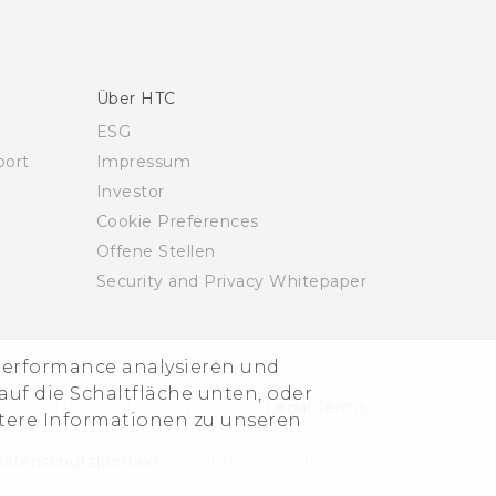
Über HTC
ESG
ort
Impressum
Investor
Cookie Preferences
Offene Stellen
Security and Privacy Whitepaper
-Performance analysieren und
uf die Schaltfläche unten, oder
© 2011-2026 HTC Corporation
Legal Terms
itere Informationen zu unseren
atenschutzkontakt:
Global-Privacy@htc.com