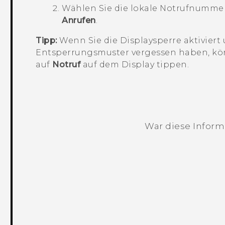
Wählen Sie die lokale Notrufnummer
Anrufen
.
Tipp:
Wenn Sie die Displaysperre aktiviert
Entsperrungsmuster vergessen haben, kön
auf
Notruf
auf dem Display tippen.
War diese Informa
Vielen Dank! Ihr Feedback hilft andere