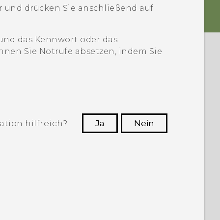
 und drücken Sie anschließend auf
 und das Kennwort oder das
nen Sie Notrufe absetzen, indem Sie
tion hilfreich?
Ja
Nein
n, die hilfreichsten Informationen zu
finden.