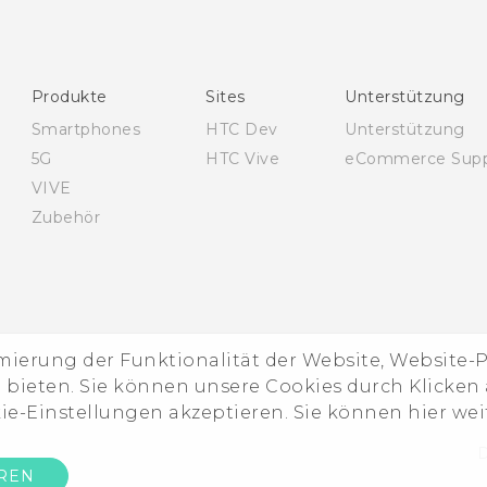
Deutsch - Informationen zur Sicherheit und
behördliche Bestimmungen
English - Quick start guide
Produkte
Sites
Unterstützung
English - User manual
Smartphones
HTC Dev
Unterstützung
English - Safety and regulatory guide
5G
HTC Vive
eCommerce Supp
VIVE
Zubehör
imierung der Funktionalität der Website, Website
ieten. Sie können unsere Cookies durch Klicken a
kie-Einstellungen akzeptieren. Sie können hier we
D
EREN