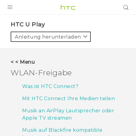
PRODUKTE
HTC U Play‎
VIVE
Anleitung herunterladen
G REIGNS
SMARTPHONES
< < Menu
ZUBEHÖR
WLAN-Freigabe
VIVERSE
Was ist HTC Connect?
UNTERSTÜTZUNG
Mit HTC Connect Ihre Medien teilen
HTC-Geräte und Zubehör
Anmelden
Musik an AirPlay Lautsprecher oder
Apple TV streamen
Musik auf Blackfire kompatible