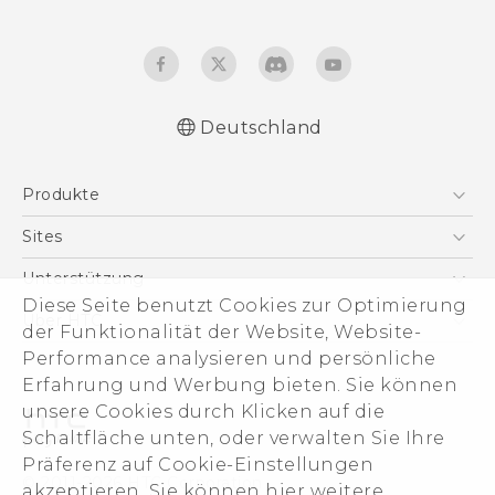
Deutschland
Deutsch - Schnellstart
Produkte
Deutsch - Benutzerhandbuch
Deutsch - Informationen zur Sicherheit und
Smartphones
Sites
behördliche Bestimmungen
5G
HTC Dev
Unterstützung
English - Quick start guide
VIVE
Diese Seite benutzt Cookies zur Optimierung
English - User manual
HTC Vive
Unterstützung
Über HTC
der Funktionalität der Website, Website-
Zubehör
English - Safety and regulatory guide
eCommerce Support
Performance analysieren und persönliche
ESG
Erfahrung und Werbung bieten. Sie können
Impressum
unsere Cookies durch Klicken auf die
Investor
Schaltfläche unten, oder verwalten Sie Ihre
Cookie Preferences
Präferenz auf Cookie-Einstellungen
© 2011-2026 HTC Corporation
akzeptieren. Sie können hier weitere