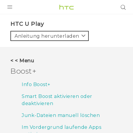
PRODUKTE
HTC U Play‎
VIVE
Anleitung herunterladen
G REIGNS
SMARTPHONES
< < Menu
ZUBEHÖR
Boost+
VIVERSE
Info Boost+
UNTERSTÜTZUNG
Smart Boost aktivieren oder
deaktivieren
HTC-Geräte und Zubehör
Anmelden
Junk-Dateien manuell löschen
Im Vordergrund laufende Apps