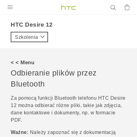
PRODUKTY
HTC Desire 12‎
VIVE
Szkolenia
G REIGNS
SMARTFONY
< < Menu
AKCESORIA
Odbieranie plików przez
VIVERSE
Bluetooth
POMOC TECHNICZNA
Za pomocą funkcji
Bluetooth
telefonu
HTC Desire
12
można odbierać różne pliki, takie jak zdjęcia,
Urządzenia i akcesoria HTC
Zaloguj się
dane kontaktowe i dokumenty, np. w formacie
PDF.
Ważne:
Należy zapoznać się z dokumentacją